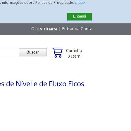
is informações sobre Política de Privacidade,
clique
Entendi
Olá,
|
Entrar na Conta
Visitante
Carrinho
0 Item
 de Nível e de Fluxo Eicos