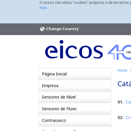
O nosso site utiliza "cookies" próprios e de terceiros
aqui
.
Change Country
Home
Página Inicial
Catá
Empresa
Sensores de Nível
01.
Ca
Sensores de Fluxo
02.
O 
Contrasseco