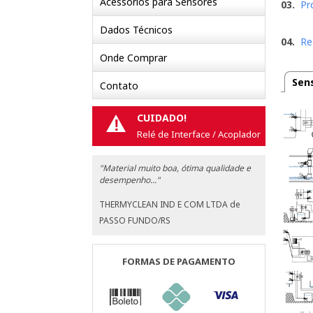
Acessórios para Sensores
03.
Pr
Dados Técnicos
04.
Re
Onde Comprar
Sen
Contato
CUIDADO!
!
Relé de Interface / Acoplador
"Material muito boa, ótima qualidade e
desempenho..."
THERMYCLEAN IND E COM LTDA de
PASSO FUNDO/RS
FORMAS DE PAGAMENTO