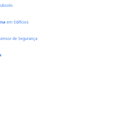
ubsolo
rna
em Edifícios
Sensor de Segurança
a