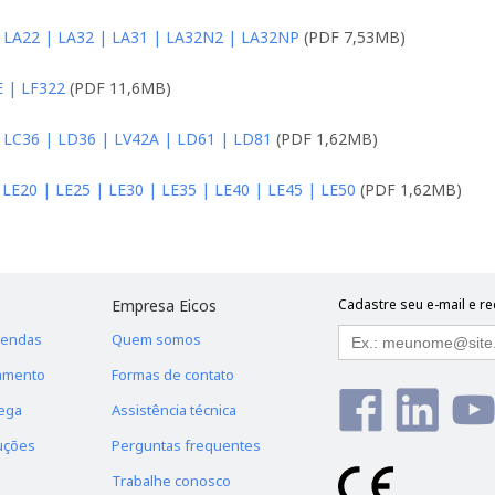
 LA22 | LA32 | LA31 | LA32N2 | LA32NP
(PDF 7,53MB)
 | LF322
(PDF 11,6MB)
 LC36 | LD36 | LV42A | LD61 | LD81
(PDF 1,62MB)
 LE20 | LE25 | LE30 | LE35 | LE40 | LE45 | LE50
(PDF 1,62MB)
Empresa Eicos
Cadastre seu e-mail e r
Vendas
Quem somos
amento
Formas de contato
ega
Assistência técnica
uções
Perguntas frequentes
Trabalhe conosco