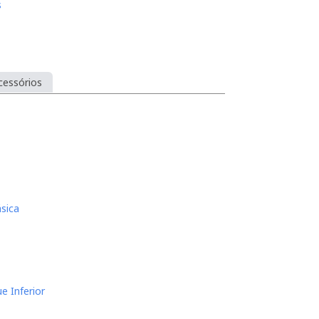
s
cessórios
sica
e Inferior