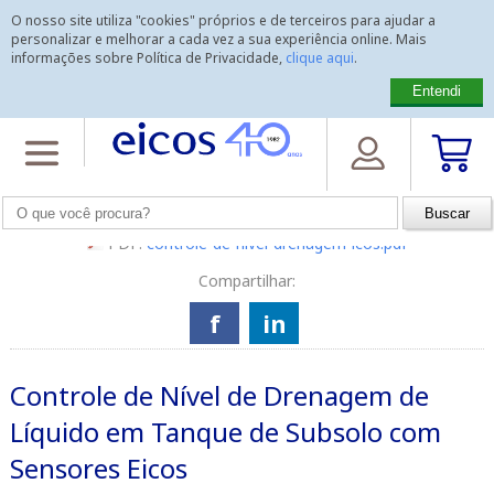
O nosso site utiliza "cookies" próprios e de terceiros para ajudar a
personalizar e melhorar a cada vez a sua experiência online. Mais
informações sobre Política de Privacidade,
clique aqui
.
Entendi
Home
>
Dados Técnicos
>
Manuais de Instalação de Sensores
>
Controle de Nível de Drenagem de Líquido em Tanque de Subsolo
PDF:
controle-de-nivel-drenagem-icos.pdf
Compartilhar:
f
in
Controle de Nível de Drenagem de
Líquido em Tanque de Subsolo com
Sensores Eicos