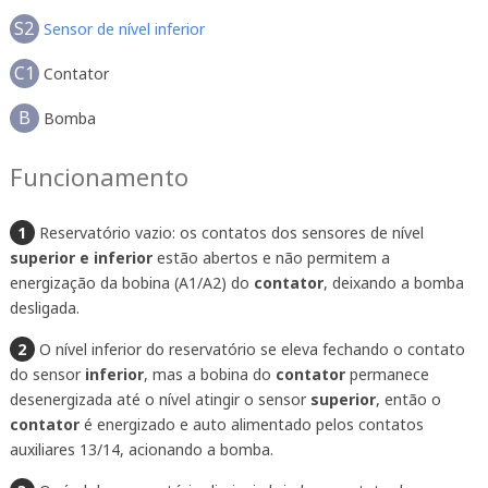
S2
Sensor de nível inferior
C1
Contator
B
Bomba
Funcionamento
1
Reservatório vazio: os contatos dos sensores de nível
superior e inferior
estão abertos e não permitem a
energização da bobina (A1/A2) do
contator
, deixando a bomba
desligada.
2
O nível inferior do reservatório se eleva fechando o contato
do sensor
inferior
, mas a bobina do
contator
permanece
desenergizada até o nível atingir o sensor
superior
, então o
contator
é energizado e auto alimentado pelos contatos
auxiliares 13/14, acionando a bomba.