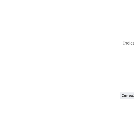
Indic
Conexã