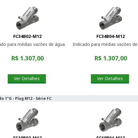
FC34B02-M12
FC34B04-M12
ado para médias vazões de água.
Indicado para médias vazões de 
R$ 1.307,00
R$ 1.307,00
Ver Detalhes
Ver Detalhes
o 1"G - Plug M12 - Série FC
FC10B02-M12
FC10B04-M12