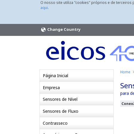
O nosso site utiliza "cookies" próprios e de terceiros
aqui
.
Change Country
Home
Página Inicial
Sens
Empresa
para d
Sensores de Nível
Conexã
Sensores de Fluxo
Contrasseco