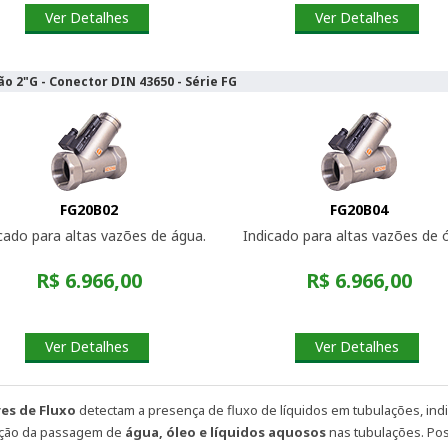
Ver Detalhes
Ver Detalhes
o 2"G - Conector DIN 43650 - Série FG
FG20B02
FG20B04
cado para altas vazões de água.
Indicado para altas vazões de ó
R$ 6.966,00
R$ 6.966,00
Ver Detalhes
Ver Detalhes
es de Fluxo
detectam a presença de fluxo de líquidos em tubulações, in
ição da passagem de
água, óleo e líquidos aquosos
nas tubulações. Pos