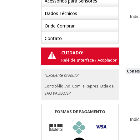
Acessórios para Sensores
Dados Técnicos
Indi
Onde Comprar
Contato
CUIDADO!
!
Relé de Interface / Acoplador
Conexã
"Excelente produto"
Control-liq Ind. Com. e Repres. Ltda de
SAO PAULO/SP
FORMAS DE PAGAMENTO
Indi