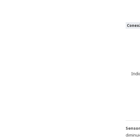
Conexã
Indi
Sensor
diminu