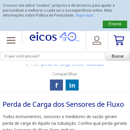
O nosso site utiliza "cookies" próprios e de terceiros para ajudar a
personalizar e melhorar a cada vez a sua experiência online. Mais
informações sobre Política de Privacidade,
clique aqui
.
Entendi
Home
>
Dados Técnicos
>
Manuais de Instalação de Sensores
>
Perda
de Carga dos Sensores de Fluxo
PDF:
perda-de-carga-sensor-vazao.pdf
Compartilhar:
f
in
Perda de Carga dos Sensores de Fluxo
Todos instrumentos, sensores e medidores de vazão geram
perda de carga do líquido na tubulação. Confira qual perda gerada
pelos Sensores de Fluxo Eicos (mBar):