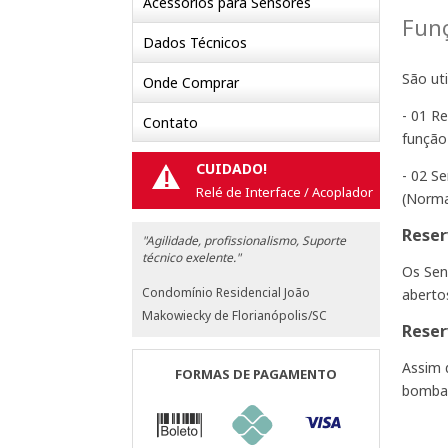
Acessórios para Sensores
Fun
Dados Técnicos
São uti
Onde Comprar
- 01 R
Contato
função
CUIDADO!
- 02 S
!
Relé de Interface / Acoplador
(Norma
Reser
"Agilidade, profissionalismo, Suporte
técnico exelente."
Os Sen
Condomínio Residencial João
aberto
Makowiecky de Florianópolis/SC
Reser
Assim 
FORMAS DE PAGAMENTO
bomba 