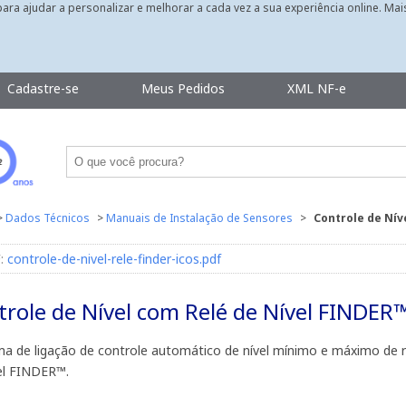
 para ajudar a personalizar e melhorar a cada vez a sua experiência online. Ma
Cadastre-se
Meus Pedidos
XML NF-e
>
Dados Técnicos
>
Manuais de Instalação de Sensores
>
Controle de Nív
:
controle-de-nivel-rele-finder-icos.pdf
trole de Nível com Relé de Nível FINDER
a de ligação de controle automático de nível mínimo e máximo de re
el FINDER™.