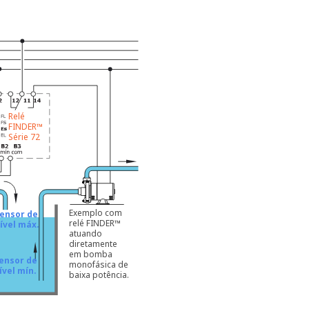
Relé
FINDER™
Série 72
Exemplo com
ensor de
relé FINDER™
ível máx.
atuando
diretamente
em bomba
ensor de
monofásica de
ível mín.
baixa potência.