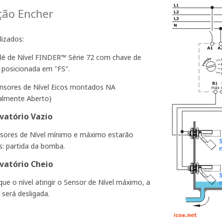
ção Encher
lizados:
elé de Nível FINDER™ Série 72 com chave de
 posicionada em "FS".
ensores de Nível Eicos montados NA
lmente Aberto)
vatório Vazio
sores de Nível mínimo e máximo estarão
s: partida da bomba.
vatório Cheio
que o nível atingir o Sensor de Nível máximo, a
n
será desligada.