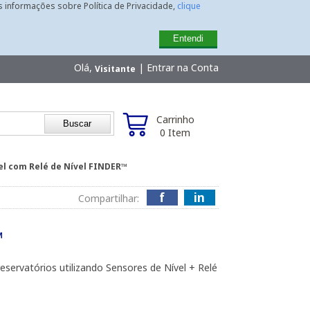
is informações sobre Política de Privacidade,
clique
Entendi
Olá,
|
Entrar na Conta
Visitante
Carrinho
0 Item
el com Relé de Nível FINDER™
f
in
Compartilhar:
™
servatórios utilizando Sensores de Nível + Relé