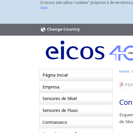
O nosso site utiliza "cookies" próprios e de terceiros
aqui
.
Change Country
Home
Página Inicial
PDF
Empresa
Sensores de Nível
Con
Sensores de Fluxo
Esquem
de Nív
Contrasseco