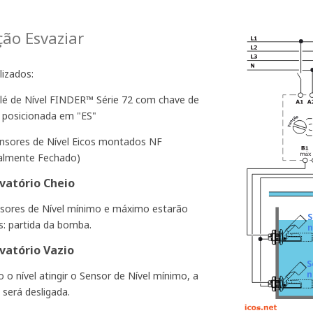
ão Esvaziar
lizados:
elé de Nível FINDER™ Série 72 com chave de
 posicionada em "ES"
ensores de Nível Eicos montados NF
lmente Fechado)
vatório Cheio
sores de Nível mínimo e máximo estarão
S
s: partida da bomba.
n
vatório Vazio
S
n
 o nível atingir o Sensor de Nível mínimo, a
será desligada.