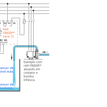
Relé
FINDER™
Série 72
Exemplo com
relé FINDER™
Sensor de
atuando em
nível máx.
contator e
bomba
trifásica.
Sensor de
ível mín.