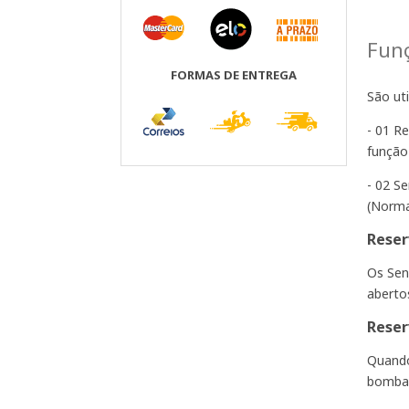
Funç
FORMAS DE ENTREGA
São uti
- 01 R
função
- 02 S
(Norma
Reser
Os Sen
aberto
Reser
Quando
bomba 