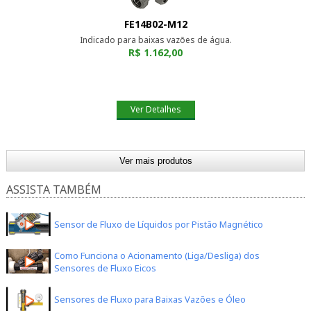
FE14B02-M12
Indicado para baixas vazões de água.
R$ 1.162,00
Ver Detalhes
Ver mais produtos
ASSISTA TAMBÉM
FE14B04-M12
Sensor de Fluxo de Líquidos por Pistão Magnético
Indicado para baixas vazões de óleo.
R$ 1.162,00
Como Funciona o Acionamento (Liga/Desliga) dos
Sensores de Fluxo Eicos
Sensores de Fluxo para Baixas Vazões e Óleo
Ver Detalhes