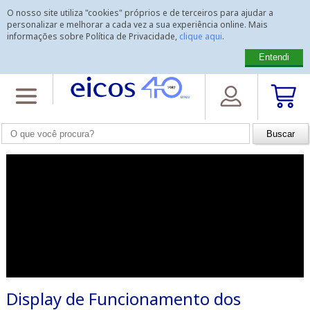
O nosso site utiliza "cookies" próprios e de terceiros para ajudar a
personalizar e melhorar a cada vez a sua experiência online. Mais
informações sobre Política de Privacidade,
clique aqui
.
Entendi
Home
>
Vídeos
>
Display de Funcionamento dos Sensores de Nível
Eicos para Líquidos
Display de Funcionamento dos