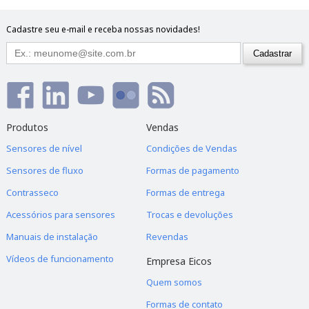
Cadastre seu e-mail e receba nossas novidades!
LA12N-40
Água, combustíveis e lubrificantes.
R$ 85,00
Produtos
Vendas
Ver Detalhes
Sensores de nível
Condições de Vendas
Sensores de fluxo
Formas de pagamento
Contrasseco
Formas de entrega
Acessórios para sensores
Trocas e devoluções
Manuais de instalação
Revendas
LA22N-40
Produtos químicos e ácidos.
Vídeos de funcionamento
Empresa Eicos
R$ 85,00
Quem somos
Formas de contato