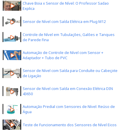
Chave Boia x Sensor de Nível: O Professor Sadao
Explica
Sensor de Nível com Saída Elétrica em Plug M12
Ver Detalhes
Controle de Nível em Tubulações, Galões e Tanques
de Parede Fina
Automação de Controle de Nível com Sensor +
Adaptador + Tubo de PVC
LA36-M12
Sensor de Nível com Saída para Conduíte ou Cabeçote
de Ligação
Resistência para líquidos até 125°C.
R$ 153,00
Sensor de Nível com Saída em Conexão Elétrica DIN
43650
Ver Detalhes
Automação Predial com Sensores de Nível: Reúso de
Água
Teste de Funcionamento dos Sensores de Nível Eicos